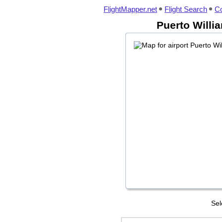
FlightMapper.net
Flight Search
Co
Puerto Willi
Sel