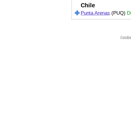
Chile
Punta Arenas
(PUQ)
D
Feedb